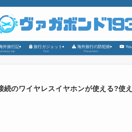
海外旅行記
旅行ガジェット
海外旅行の防犯術
Yo
erseas trip
Tool
Prevention
he接続のワイヤレスイヤホンが使える?使