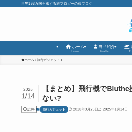
世界193カ国を旅する旅ブロガーの旅ブログ
ホーム
自己紹介
Home
Profile
Ov
ホーム
旅行ガジェット
【まとめ】飛行機でBlut
2025
1/14
ない?
広告
2018年3月25日
2025年1月14日
旅行ガジェット