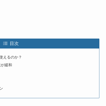
目次
使えるのか？
限が緩和
ン