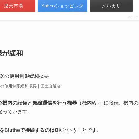
楽天市場
Yahooショッピング
メルカリ
ポチップ
限が緩和
器の使用制限緩和概要｜国土交通省
空機内の設備と無線通信を行う機器
（機内Wi-Fiに接続、機内の
なっています。
をBlutheで接続するのはOK
ということです。