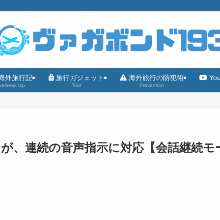
海外旅行記
旅行ガジェット
海外旅行の防犯術
Yo
erseas trip
Tool
Prevention
クサ）が、連続の音声指示に対応【会話継続モ