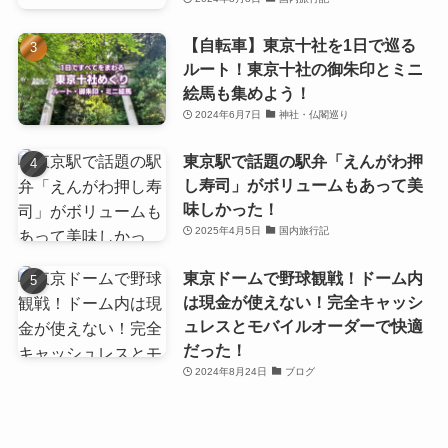
【自転車】東京十社を1日で巡る
ルート！東京十社の御朱印とミニ
絵馬も集めよう！
2024年6月7日
神社・仏閣巡り
東京駅で話題の駅弁「えんがわ押
し寿司」がボリュームもあって美
味しかった！
2025年4月5日
国内旅行記
東京ドームで野球観戦！ドーム内
は現金が使えない！完全キャッシ
ュレスとモバイルオーダーで快適
だった！
2024年8月24日
ブログ