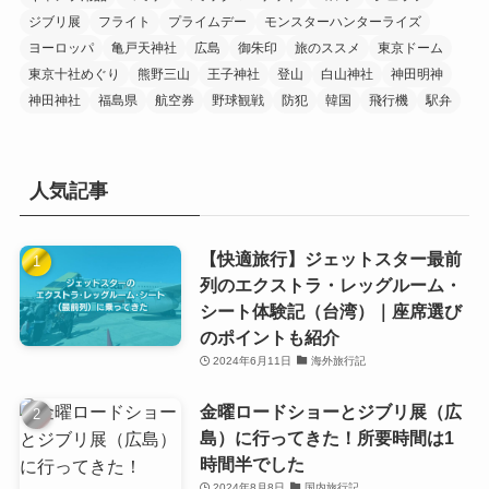
ジブリ展
フライト
プライムデー
モンスターハンターライズ
ヨーロッパ
亀戸天神社
広島
御朱印
旅のススメ
東京ドーム
東京十社めぐり
熊野三山
王子神社
登山
白山神社
神田明神
神田神社
福島県
航空券
野球観戦
防犯
韓国
飛行機
駅弁
人気記事
【快適旅行】ジェットスター最前
列のエクストラ・レッグルーム・
シート体験記（台湾）｜座席選び
のポイントも紹介
2024年6月11日
海外旅行記
金曜ロードショーとジブリ展（広
島）に行ってきた！所要時間は1
時間半でした
2024年8月8日
国内旅行記