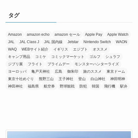
タグ
Amazon
amazon echo
amazon セール
Apple Pay
Apple Watch
JAL
JAL Class J
JAL 国内線
Jetstar
Nintendo Switch
WAON
WAQ
WEBサイト紹介
イギリス
エジプト
オススメ
キャンプ用品
コミケ
コミックマーケット
ゴルフ
シュラフ
ジブリ展
フライト
プライムデー
モンスターハンターライズ
ヨーロッパ
亀戸天神社
広島
御朱印
旅のススメ
東京ドーム
東京十社めぐり
熊野三山
王子神社
登山
白山神社
神田明神
神田神社
福島県
航空券
野球観戦
防犯
韓国
飛行機
駅弁