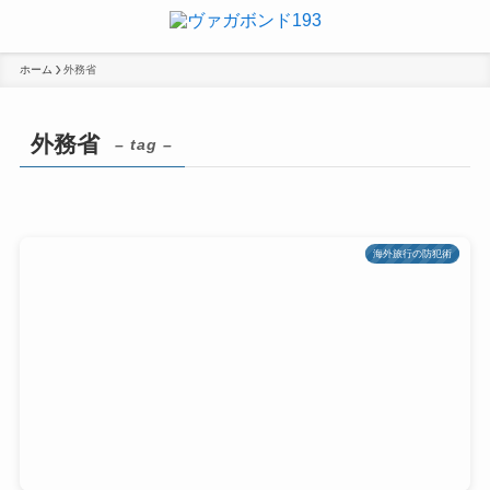
ホーム
外務省
外務省
– tag –
海外旅行の防犯術