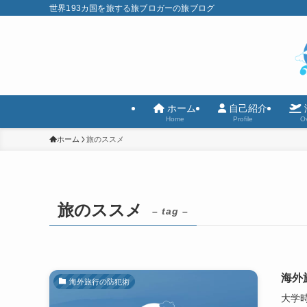
世界193カ国を旅する旅ブロガーの旅ブログ
ホーム
自己紹介
Home
Profile
Ov
ホーム
旅のススメ
旅のススメ
– tag –
海外
海外旅行の防犯術
大学