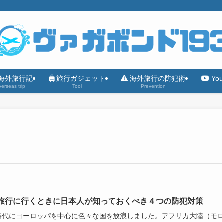
海外旅行記
旅行ガジェット
海外旅行の防犯術
Yo
erseas trip
Tool
Prevention
旅行に行くときに日本人が知っておくべき４つの防犯対策
時代にヨーロッパを中心に色々な国を放浪しました。アフリカ大陸（モ