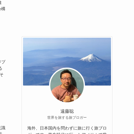
ま
心構
ジプ
る
そ
遠藤聡
世界を旅する旅ブロガー
意識
海外、日本国内を問わずに旅に行く旅ブロ
法