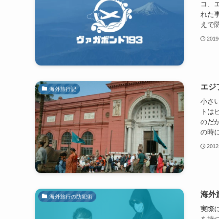
コ、
れた
えで防
201
エジ
海外旅行記
小さ
トは
のだ
の時に
201
海外
海外旅行の防犯術
実際
を持