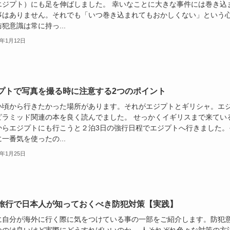
エジプト）にも足を伸ばしました。 幸いなことに大きな事件には巻き込
事はありません。それでも「いつ巻き込まれてもおかしくない」という
犯意識は常に持っ...
9年1月12日
プトで写真を撮る時に注意する2つのポイント
い頃から行きたかった場所があります。それがエジプトとギリシャ。エ
ピラミッド関連の本を良く読んでました。 せっかくイギリスまで来てい
からエジプトにも行こうと２泊3日の強行日程でエジプトへ行きました。
一番気を使ったの...
2年1月25日
旅行で日本人が知っておくべき防犯対策【実践】
に自分が海外に行く際に気をつけている事の一部をご紹介します。防犯
つのは良いけど実際にどうすればいいのか。 人それぞれ色々な対策の方