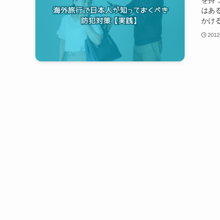
はあ
かける
201