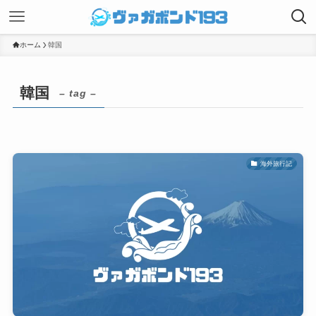
ホーム
韓国
韓国
– tag –
海外旅行記