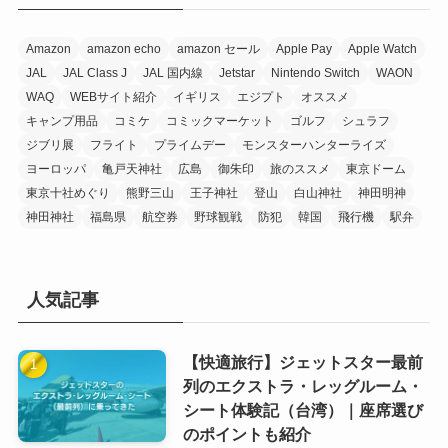
ー
Amazon
amazon echo
amazon セール
Apple Pay
Apple Watch
JAL
JAL Class J
JAL 国内線
Jetstar
Nintendo Switch
WAON
WAQ
WEBサイト紹介
イギリス
エジプト
オススメ
キャンプ用品
コミケ
コミックマーケット
ゴルフ
シュラフ
ジブリ展
フライト
プライムデー
モンスターハンターライズ
ヨーロッパ
亀戸天神社
広島
御朱印
旅のススメ
東京ドーム
東京十社めぐり
熊野三山
王子神社
登山
白山神社
神田明神
神田神社
福島県
航空券
野球観戦
防犯
韓国
飛行機
駅弁
人気記事
【快適旅行】ジェットスター最前
列のエクストラ・レッグルーム・
シート体験記（台湾）｜座席選び
のポイントも紹介