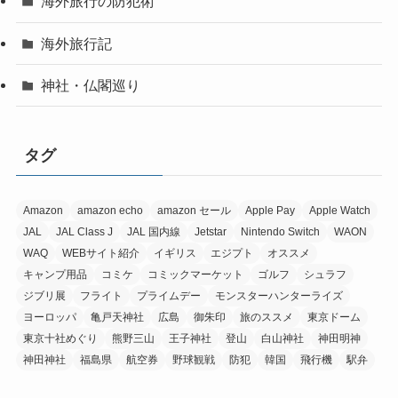
海外旅行の防犯術
海外旅行記
神社・仏閣巡り
タグ
Amazon
amazon echo
amazon セール
Apple Pay
Apple Watch
JAL
JAL Class J
JAL 国内線
Jetstar
Nintendo Switch
WAON
WAQ
WEBサイト紹介
イギリス
エジプト
オススメ
キャンプ用品
コミケ
コミックマーケット
ゴルフ
シュラフ
ジブリ展
フライト
プライムデー
モンスターハンターライズ
ヨーロッパ
亀戸天神社
広島
御朱印
旅のススメ
東京ドーム
東京十社めぐり
熊野三山
王子神社
登山
白山神社
神田明神
神田神社
福島県
航空券
野球観戦
防犯
韓国
飛行機
駅弁