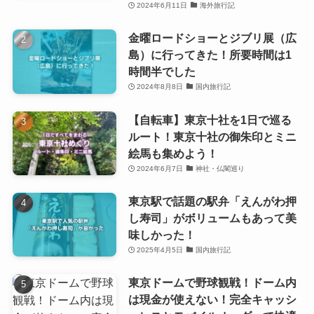
2024年6月11日
海外旅行記
金曜ロードショーとジブリ展（広
島）に行ってきた！所要時間は1
時間半でした
2024年8月8日
国内旅行記
【自転車】東京十社を1日で巡る
ルート！東京十社の御朱印とミニ
絵馬も集めよう！
2024年6月7日
神社・仏閣巡り
東京駅で話題の駅弁「えんがわ押
し寿司」がボリュームもあって美
味しかった！
2025年4月5日
国内旅行記
東京ドームで野球観戦！ドーム内
は現金が使えない！完全キャッシ