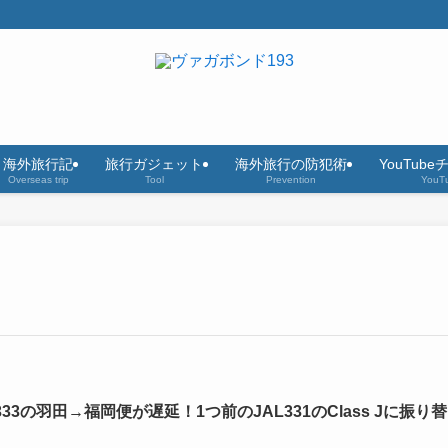
海外旅行記
旅行ガジェット
海外旅行の防犯術
YouTub
Overseas trip
Tool
Prevention
YouT
333の羽田→福岡便が遅延！1つ前のJAL331のClass Jに振り