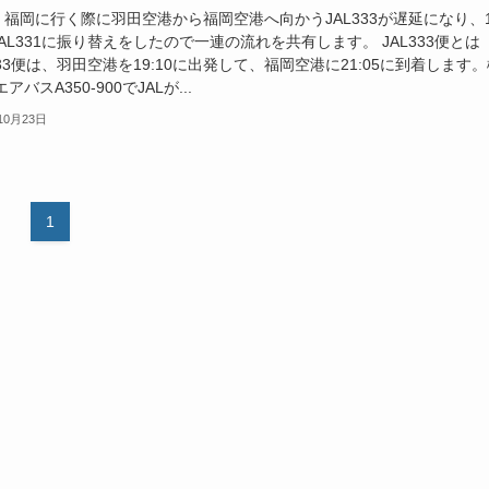
、福岡に行く際に羽田空港から福岡空港へ向かうJAL333が遅延になり、
AL331に振り替えをしたので一連の流れを共有します。 JAL333便とは
333便は、羽田空港を19:10に出発して、福岡空港に21:05に到着します
アバスA350-900でJALが...
10月23日
1