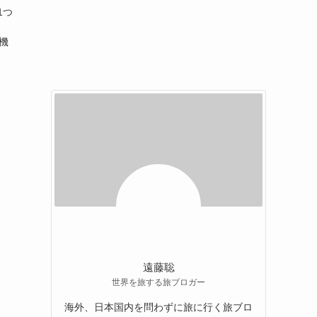
1つ
。機
遠藤聡
世界を旅する旅ブロガー
海外、日本国内を問わずに旅に行く旅ブロ